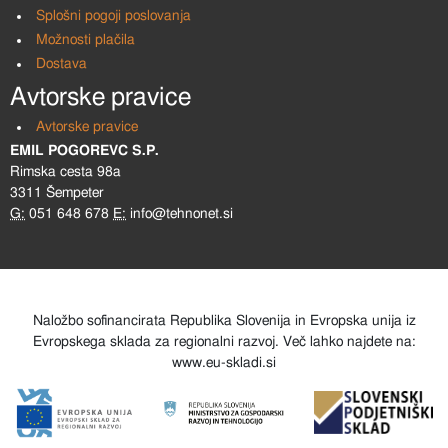
Splošni pogoji poslovanja
Možnosti plačila
Dostava
Avtorske pravice
Avtorske pravice
EMIL POGOREVC S.P.
Rimska cesta 98a
3311 Šempeter
G:
051 648 678
E:
info@tehnonet.si
Naložbo sofinancirata Republika Slovenija in Evropska unija iz
Evropskega sklada za regionalni razvoj. Več lahko najdete na:
www.eu-skladi.si