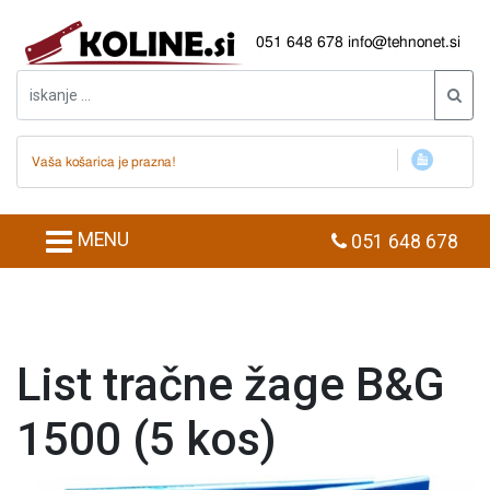
051 648 678
info@tehnonet.si
Vaša košarica je prazna!
MENU
051 648 678
List tračne žage B&G
1500 (5 kos)