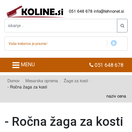
051 648 678
info@tehnonet.si
Vaša košarica je prazna!
MENU
051 648 678
Domov
Mesarska oprema
Žage za kosti
- Ročna žaga za kosti
naziv
cena
- Ročna žaga za kosti