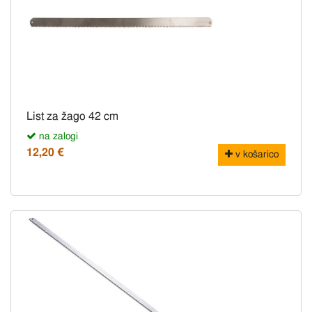
List za žago 42 cm
na zalogi
12,20 €
v košarico