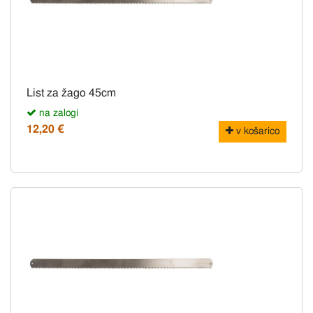
List za žago 45cm
na zalogi
12,20 €
v košarico