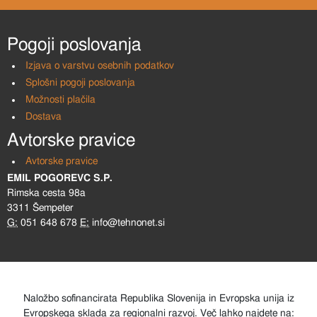
Pogoji poslovanja
Izjava o varstvu osebnih podatkov
Splošni pogoji poslovanja
Možnosti plačila
Dostava
Avtorske pravice
Avtorske pravice
EMIL POGOREVC S.P.
Rimska cesta 98a
3311 Šempeter
G:
051 648 678
E:
info@tehnonet.si
Naložbo sofinancirata Republika Slovenija in Evropska unija iz
Evropskega sklada za regionalni razvoj. Več lahko najdete na: