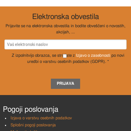
Elektronska obvestila
Prijavite se na elektronska obvestila in bodite obveščeni o novostih,
akcijah, ...
Z izpolnitvijo obrazca, se strinjate z
Izjavo o zasebnosti
po novi
uredbi o varstvu osebnih podatkov (GDPR). *
PRIJAVA
Pogoji poslovanja
Izjava o varstvu osebnih podatkov
Splošni pogoji poslovanja