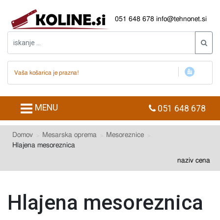
051 648 678
info@tehnonet.si
Vaša košarica je prazna!
MENU
051 648 678
Domov
Mesarska oprema
Mesoreznice
Hlajena mesoreznica
naziv
cena
Hlajena mesoreznica