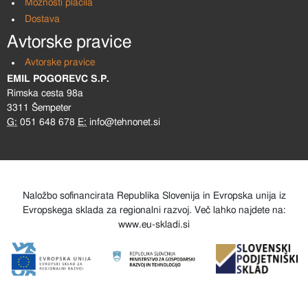
Možnosti plačila
Dostava
Avtorske pravice
Avtorske pravice
EMIL POGOREVC S.P.
Rimska cesta 98a
3311 Šempeter
G:
051 648 678
E:
info@tehnonet.si
Naložbo sofinancirata Republika Slovenija in Evropska unija iz
Evropskega sklada za regionalni razvoj. Več lahko najdete na:
www.eu-skladi.si