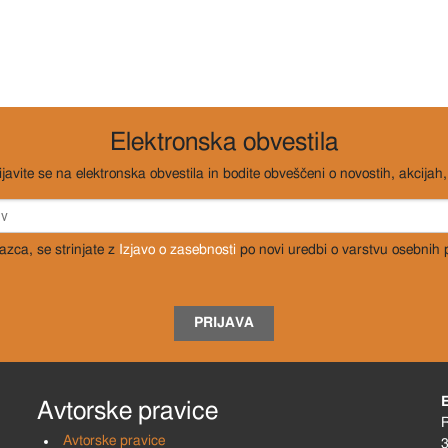
Elektronska obvestila
ijavite se na elektronska obvestila in bodite obveščeni o novostih, akcijah, 
razca, se strinjate z
Izjavo o zasebnosti
po novi uredbi o varstvu osebnih
PRIJAVA
Avtorske pravice
R
Avtorske pravice
3