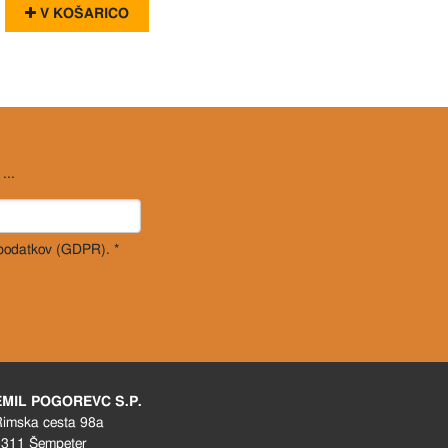
V KOŠARICO
...
 podatkov (GDPR). *
EMIL POGOREVC S.P.
imska cesta 98a
311 Šempeter