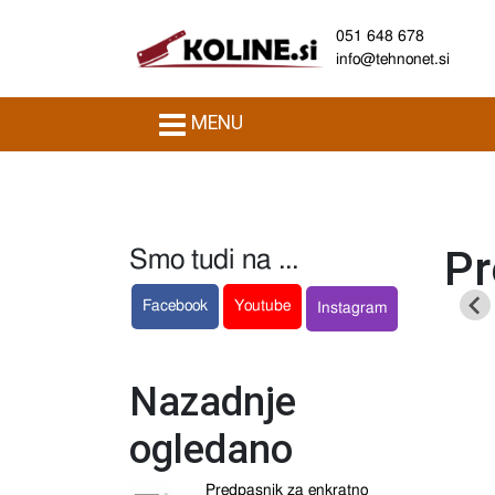
051 648 678
info@tehnonet.si
MENU
Pr
Smo tudi na ...
Facebook
Youtube
Instagram
Nazadnje
ogledano
Predpasnik za enkratno