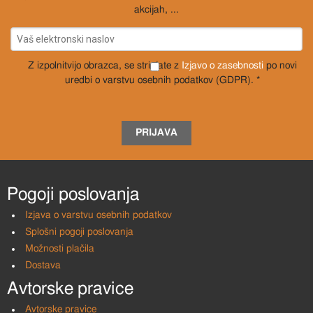
akcijah, ...
Z izpolnitvijo obrazca, se strinjate z
Izjavo o zasebnosti
po novi
uredbi o varstvu osebnih podatkov (GDPR). *
PRIJAVA
Pogoji poslovanja
Izjava o varstvu osebnih podatkov
Splošni pogoji poslovanja
Možnosti plačila
Dostava
Avtorske pravice
Avtorske pravice