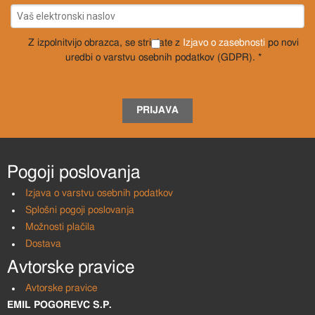
Z izpolnitvijo obrazca, se strinjate z
Izjavo o zasebnosti
po novi
uredbi o varstvu osebnih podatkov (GDPR). *
PRIJAVA
Pogoji poslovanja
Izjava o varstvu osebnih podatkov
Splošni pogoji poslovanja
Možnosti plačila
Dostava
Avtorske pravice
Avtorske pravice
EMIL POGOREVC S.P.