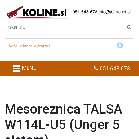
051 648 678
info@tehnonet.si
Vaša košarica je prazna!
MENU
051 648 678
Mesoreznica TALSA
W114L-U5 (Unger 5