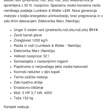
sestav rezil (predrezilo, nož, sito, nož, sito) Mesoreznica je
opremljena z 52 lit. nasipnico. Specialna visoko kavostna rezila
nemškega podjetja Lumbeck & Wolter L&W. Nova generacija
motorjev z boljšo energetsko učinkovitostjo, brez pregrevanja in z
zelo tihim delovanjem. Elektronika Merz (Nemčija)
Unger 5 sistem rezil (predrezilo,nož,sito,nož,sito)
D114
Zaviti kanali glave
Zmogljivost 1200 kg/h
Rezila in noži (Lumbeck & Wolter - Nemčija)
Elektronika Merz (Nemčija)
Velikost nasipnice: 52 l
Samostoječa z nastavljivimi nogami
Popolnoma iz nerjavečega jekla visoke kakovosti
Kovinski reduktor v oljni kopeli
Termo zaščita motorja
Zelo trpežno ohišje
Enostavno čiščenje
Moč: 5 HP 3,7 kW, 400V
Teža 152 kg
Komplet vsebuje :