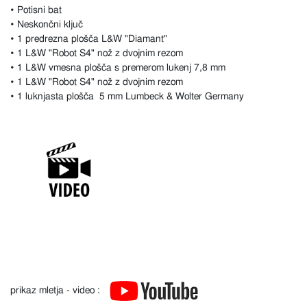
• Potisni bat
• Neskončni ključ
• 1 predrezna plošča L&W "Diamant"
• 1 L&W "Robot S4" nož z dvojnim rezom
• 1 L&W vmesna plošča s premerom lukenj 7,8 mm
• 1 L&W "Robot S4" nož z dvojnim rezom
• 1 luknjasta plošča 5 mm Lumbeck & Wolter Germany
prikaz mletja - video :