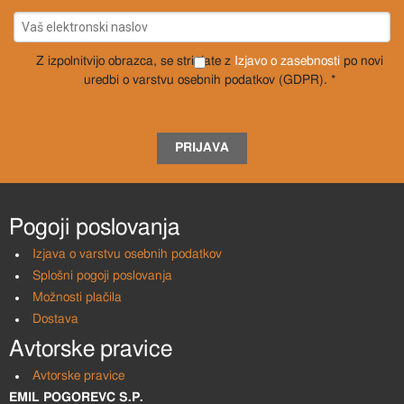
Z izpolnitvijo obrazca, se strinjate z
Izjavo o zasebnosti
po novi
uredbi o varstvu osebnih podatkov (GDPR). *
PRIJAVA
Pogoji poslovanja
Izjava o varstvu osebnih podatkov
Splošni pogoji poslovanja
Možnosti plačila
Dostava
Avtorske pravice
Avtorske pravice
EMIL POGOREVC S.P.