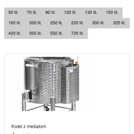
50 lit.
70 lit.
90 lit.
120 lit.
130 lit.
150 lit.
165 lit.
200 lit.
250 lit.
220 lit.
300 lit.
325 lit.
420 lit.
505 lit.
550 lit.
725 lit.
Kotel z mešalom