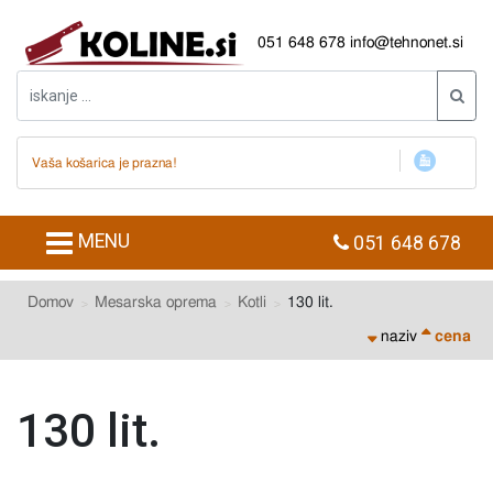
051 648 678
info@tehnonet.si
Vaša košarica je prazna!
MENU
051 648 678
Domov
Mesarska oprema
Kotli
130 lit.
naziv
cena
130 lit.