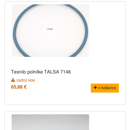
Tesnilo polnilke TALSA 7146
zadnji kosi
65,88 €
v košarico