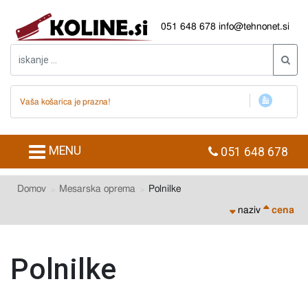
051 648 678
info@tehnonet.si
Vaša košarica je prazna!
MENU
051 648 678
Domov
Mesarska oprema
Polnilke
naziv
cena
Polnilke