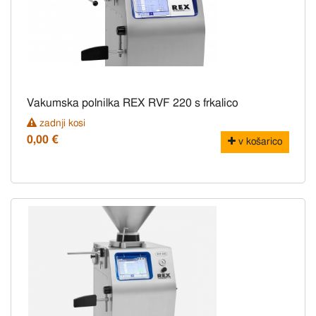
Vakumska polnilka REX RVF 220 s frkalico
zadnji kosi
0,00 €
v košarico